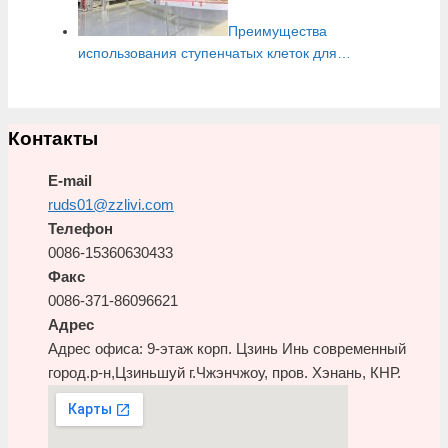
Преимущества
использования ступенчатых клеток для…
Контакты
E-mail
ruds01@zzlivi.com
Телефон
0086-15360630433
Факс
0086-371-86096621
Адрес
Адрес офиса: 9-этаж корп. Цзинь Инь современный
город.р-н,Цзиньшуй г.Чжэнчжоу, пров. Хэнань, КНР.