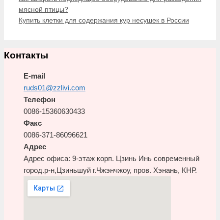
мясной птицы?
Купить клетки для содержания кур несушек в России
Контакты
E-mail
ruds01@zzlivi.com
Телефон
0086-15360630433
Факс
0086-371-86096621
Адрес
Адрес офиса: 9-этаж корп. Цзинь Инь современный
город.р-н,Цзиньшуй г.Чжэнчжоу, пров. Хэнань, КНР.