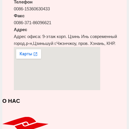
Телефон
0086-15360630433
Факс
0086-371-86096621
Адрес
Адрес офиса: 9-этаж корп. Цзинь Инь современный
город.р-н,Цзиньшуй г.Чжэнчжоу, пров. Хэнань, КНР.
О НАС